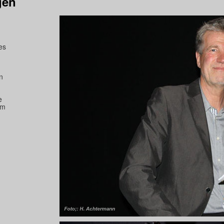
gen
es
n
e
lm