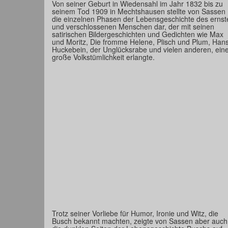
Von seiner Geburt in Wiedensahl im Jahr 1832 bis zu
seinem Tod 1909 in Mechtshausen stellte von Sassen
die einzelnen Phasen der Lebensgeschichte des ernst
und verschlossenen Menschen dar, der mit seinen
satirischen Bildergeschichten und Gedichten wie Max
und Moritz, Die fromme Helene, Plisch und Plum, Han
Huckebein, der Unglücksrabe und vielen anderen, ein
große Volkstümlichkeit erlangte.
Trotz seiner Vorliebe für Humor, Ironie und Witz, die
Busch bekannt machten, zeigte von Sassen aber auch