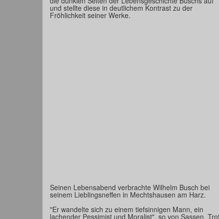
die dunklen Seiten der Lebensgeschichte Buschs auf
und stellte diese in deutlichem Kontrast zu der
Fröhlichkeit seiner Werke.
Seinen Lebensabend verbrachte Wilhelm Busch bei
seinem Lieblingsneffen in Mechtshausen am Harz.
"Er wandelte sich zu einem tiefsinnigen Mann, ein
lachender Pessimist und Moralist", so von Sassen. Tro