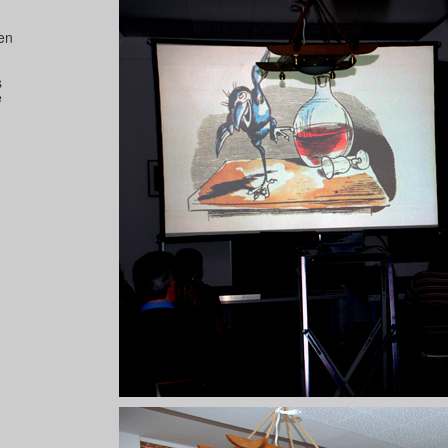
en
s
e