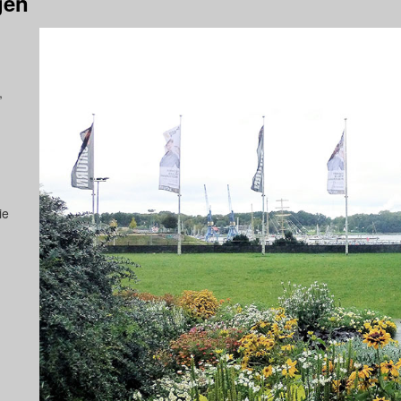
gen
,
ie