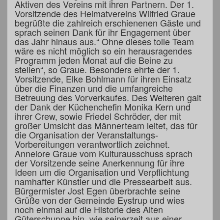
Aktiven des Vereins mit ihren Partnern. Der 1.
Vorsitzende des Heimatvereins Wilfried Graue
begrüßte die zahlreich erschienenen Gäste und
sprach seinen Dank für ihr Engagement über
das Jahr hinaus aus.“ Ohne dieses tolle Team
wäre es nicht möglich so ein herausragendes
Programm jeden Monat auf die Beine zu
stellen“, so Graue. Besonders ehrte der 1.
Vorsitzende, Elke Bohlmann für ihren Einsatz
über die Finanzen und die umfangreiche
Betreuung des Vorverkaufes. Des Weiteren galt
der Dank der Küchenchefin Monika Kern und
ihrer Crew, sowie Friedel Schröder, der mit
großer Umsicht das Männerteam leitet, das für
die Organisation der Veranstaltungs-
Vorbereitungen verantwortlich zeichnet.
Annelore Graue vom Kulturausschuss sprach
der Vorsitzende seine Anerkennung für ihre
Ideen um die Organisation und Verpflichtung
namhafter Künstler und die Pressearbeit aus.
Bürgermister Jost Egen überbrachte seine
Grüße von der Gemeinde Eystrup und wies
noch einmal auf die Historie des Alten
Güterschuppe hin, wie seinerzeit aus einer