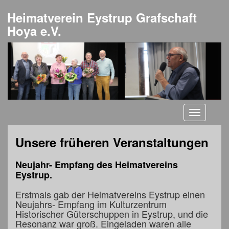
Heimatverein Eystrup Grafschaft
Hoya e.V.
Toggle
navigati
Unsere früheren Veranstaltungen
Neujahr- Empfang des Heimatvereins
Eystrup.
Erstmals gab der Heimatvereins Eystrup einen
Neujahrs- Empfang im Kulturzentrum
Historischer Güterschuppen in Eystrup, und die
Resonanz war groß. Eingeladen waren alle